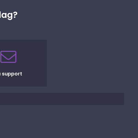
idag?
 support