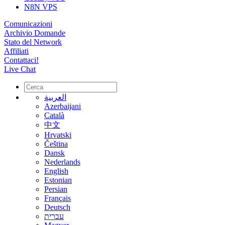
N8N VPS
Comunicazioni
Archivio Domande
Stato del Network
Affiliati
Contattaci!
Live Chat
العربية
Azerbaijani
Català
中文
Hrvatski
Čeština
Dansk
Nederlands
English
Estonian
Persian
Français
Deutsch
עברית