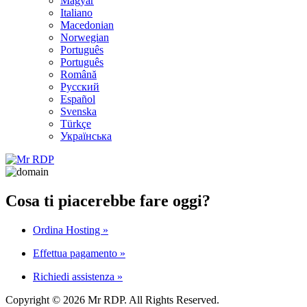
Magyar
Italiano
Macedonian
Norwegian
Português
Português
Română
Русский
Español
Svenska
Türkçe
Українська
Cosa ti piacerebbe fare oggi?
Ordina Hosting
»
Effettua pagamento
»
Richiedi assistenza
»
Copyright © 2026 Mr RDP. All Rights Reserved.