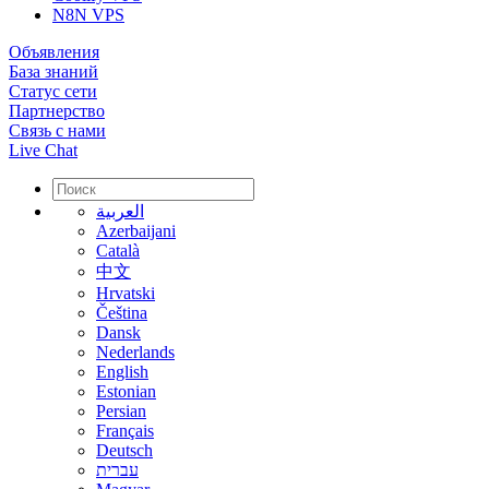
N8N VPS
Объявления
База знаний
Статус сети
Партнерство
Связь с нами
Live Chat
العربية
Azerbaijani
Català
中文
Hrvatski
Čeština
Dansk
Nederlands
English
Estonian
Persian
Français
Deutsch
עברית