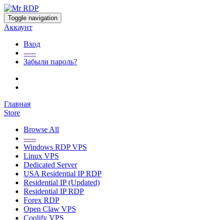
Toggle navigation
Аккаунт
Вход
-----
Забыли пароль?
Главная
Store
Browse All
-----
Windows RDP VPS
Linux VPS
Dedicated Server
USA Residential IP RDP
Residential IP (Updated)
Residential IP RDP
Forex RDP
Open Claw VPS
Coolify VPS