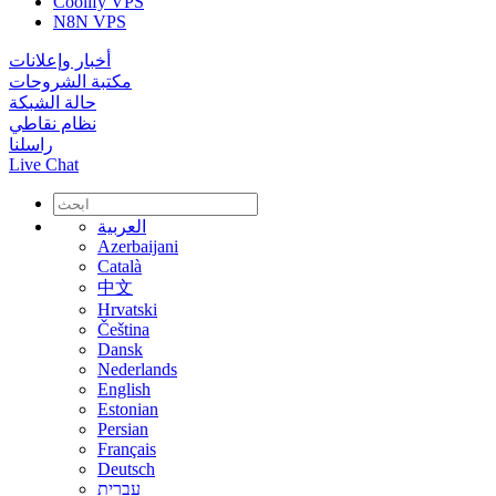
Coolify VPS
N8N VPS
أخبار وإعلانات
مكتبة الشروحات
حالة الشبكة
نظام نقاطي
راسلنا
Live Chat
العربية
Azerbaijani
Català
中文
Hrvatski
Čeština
Dansk
Nederlands
English
Estonian
Persian
Français
Deutsch
עברית