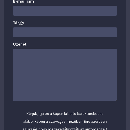
E-mail cím
Tárgy
Üzenet
Kérjük, írja be a képen látható karaktereket az
alábbi képen a szöveges mezőben. Erre azért van
szükség, hogy megakadályozzák az automatizált