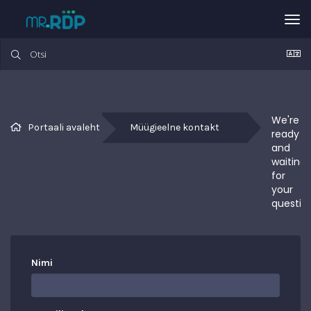
Tog
nav
We're 
Portaali avaleht
Müügieelne kontakt
ready 
and 
waiting 
for 
your 
questio
Nimi