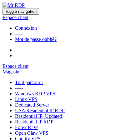
Toggle navigation
Espace client
Connexion
-----
Mot de passe oublié?
Espace client
Magasin
Tout parcourir
-----
Windows RDP VPS
Linux VPS
Dedicated Server
USA Residential IP RDP
Residential IP (Updated)
Residential IP RDP
Forex RDP
Open Claw VPS
Coolify VPS