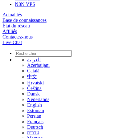
N8N VPS
Actualités
Base de connaissances
État du réseau
Affiliés
Contactez-nous
Live Chat
العربية
Azerbaijani
Català
中文
Hrvatski
Čeština
Dansk
Nederlands
English
Estonian
Persian
Français
Deutsch
עברית