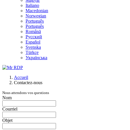
Magyar
Italiano
Macedonian
Norwegian
Português
Português
Română
Русский
Español
Svenska
Türkçe
Українська
Accueil
Contactez-nous
Nous attendons vos questions
Nom
Courriel
Objet